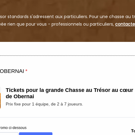
sor standards s'adressent aux particuliers. Pour une chasse au t
éée rien que pour vous - professionnels ou particuliers,
contacte