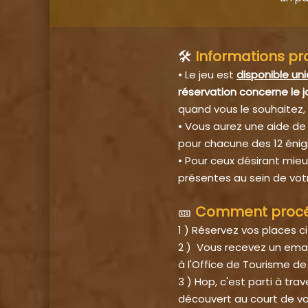
🛠️
Informations pr
• Le jeu est
disponible un
réservation concerne le 
quand vous le souhaitez, c
• Vous aurez une aide de j
pour chacune des 12 éni
• Pour ceux désirant mieux
présentes au sein de vot
🎫
Comment procéd
1 ) Réservez vos places c
2 ) Vous recevez un email
à l'Office de Tourisme d
3 ) Hop, c'est parti à trav
découvert au court de vo