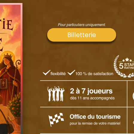
Pour particuliers uniquement.
Billetterie
Billetterie