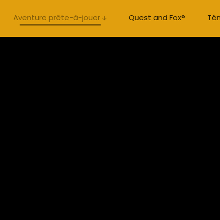
Aventure prête-à-jouer ↓
Quest and Fox®
Té