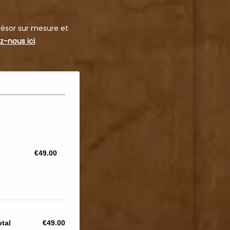
résor sur mesure et
z-nous ici
.