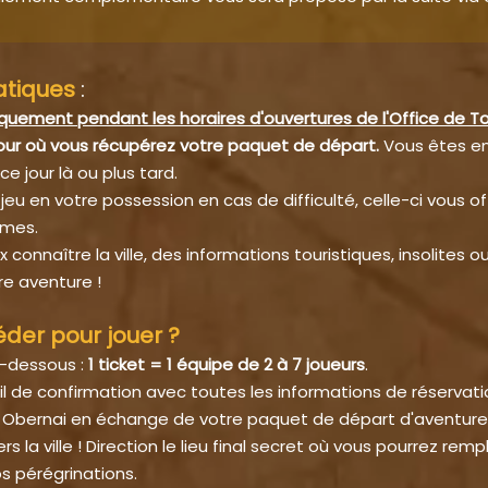
atiques
:
iquement pendant les horaires d'ouvertures de l'Office de T
jour où vous récupérez votre paquet de départ.
Vous êtes en
e jour là ou plus tard.
eu en votre possession en cas de difficulté, celle-ci vous of
gmes.
 connaître la ville, des informations touristiques, insolites o
re aventure !
er pour jouer ?
i-dessous :
1 ticket = 1 équipe de 2 à 7 joueurs
.
 de confirmation avec toutes les informations de réservation
e Obernai en échange de votre paquet de départ d'aventure
ers la ville ! Direction le lieu final secret où vous pourrez rem
s pérégrinations.