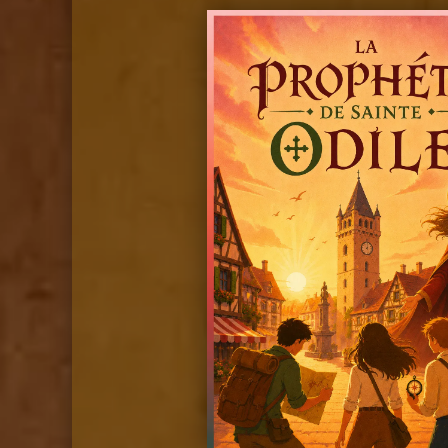
.
.
.
.